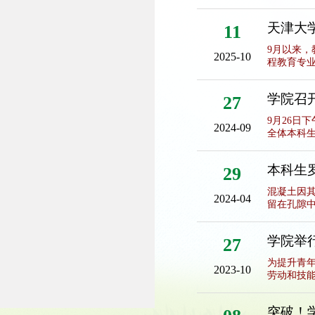
天津大
11
9月以来
2025-10
程教育专业
学院召开
27
9月26日
2024-09
全体本科生
本科生罗雪婷
29
表学术
混凝土因
2024-04
留在孔隙中
学院举
27
为提升青年
2023-10
劳动和技能
突破！